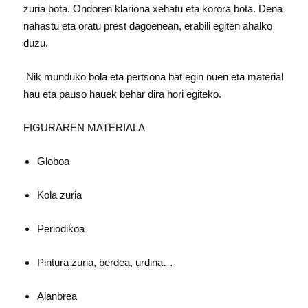
zuria bota. Ondoren klariona xehatu eta korora bota. Dena
nahastu eta oratu prest dagoenean, erabili egiten ahalko
duzu.
Nik munduko bola eta pertsona bat egin nuen eta material
hau eta pauso hauek behar dira hori egiteko.
FIGURAREN MATERIALA
Globoa
Kola zuria
Periodikoa
Pintura zuria, berdea, urdina…
Alanbrea