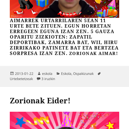
AIMARREK URTARRILAREN 5EAN 11
URTE BETE ZITUEN. EGUN HORRETAN
ERREGEEN EGUNA IZAN ZEN. 5 GAUZA
OPARITU ZIZKIOTEN: ZAPATIL
DEPORTIBAK, ZAMARRA BAT, WII, HIRU
ZIRRIKAKO PATINETE BAT ETA BERTZEA
SORPRESA IZAN ZEN
. ZORIONAK AIMAR!
Argitaratze-
Egilea
Kategoriak
Etiketak
2013-01-22
eskola
Eskola
,
Ospakizunak
data
Zorionak Aimar! sarreran
Urtebetetzeak
3 iruzkin
Zorionak Eider!