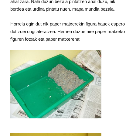
ahal zara. Nahi duzun bezala pintatzen ahal duzu, nik
berdea eta urdina pintatu nuen, mapa mundia bezala.
Horrela egin dut nik paper matxerekin figura hauek espero
dut zuei ongi ateratzea. Hemen duzue nire paper matxeko
figuren fotoak eta paper matxerena: