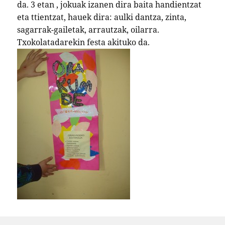
da. 3 etan , jokuak izanen dira baita handientzat
eta ttientzat, hauek dira: aulki dantza, zinta,
sagarrak-gailetak, arrautzak, oilarra.
Txokolatadarekin festa akituko da.