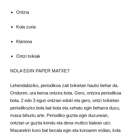
Ontzia
Kola zuria
Klariona
Ontzi txikiak
NOLA EGIN PAPER MATXE?
Lehendabiziko, periodikoa zati txikietan hautsi behar da.
Ondoren, ura beroa ontzira bota. Gero, ontzira periodikoa
bota. 2 edo 3 egun ontzian eduki eta gero, ontzi txikietan
periodikozko bola bat bota eta xehatu egin beharra duzu,
masa bihurtu arte. Periodiko guztia egin duzunean,
ontziari ur guztia kendu eta dena multzo batean utzi.
Masarekin koro bat bezala egin eta koroaren erdian, kola