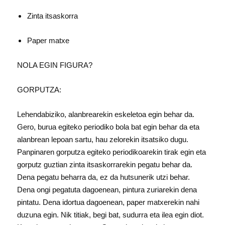
Zinta itsaskorra
Paper matxe
NOLA EGIN FIGURA?
GORPUTZA:
Lehendabiziko, alanbrearekin eskeletoa egin behar da.
Gero, burua egiteko periodiko bola bat egin behar da eta
alanbrean lepoan sartu, hau zelorekin itsatsiko dugu.
Panpinaren gorputza egiteko periodikoarekin tirak egin eta
gorputz guztian zinta itsaskorrarekin pegatu behar da.
Dena pegatu beharra da, ez da hutsunerik utzi behar.
Dena ongi pegatuta dagoenean, pintura zuriarekin dena
pintatu. Dena idortua dagoenean, paper matxerekin nahi
duzuna egin. Nik titiak, begi bat, sudurra eta ilea egin diot.