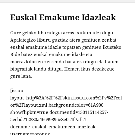
Euskal Emakume Idazleak
Gure gelako liburutegia arras txukun utzi dugu.
Apalategiko liburu guztiak atera genituen zenbat
euskal emakume idazle topatzen genituen ikusteko.
Bide batez euskal emakume idazle eta
marrazkilarien zerrenda bat atera dugu eta hauen
biografiak landu ditugu. Hemen ikus dezakezue
gure lana.
[issuu
layout=http%3A%2F%2Fskin.issuu.com%2Fv%2Fcol
or%2Flayout.xml backgroundcolor=61A900
showflipbtn=true documentid=130115114257-
5ecbd712880a46699896e8e0c4f7afc4
docname=euskal_emakumeen_idazleak
username=oronoz