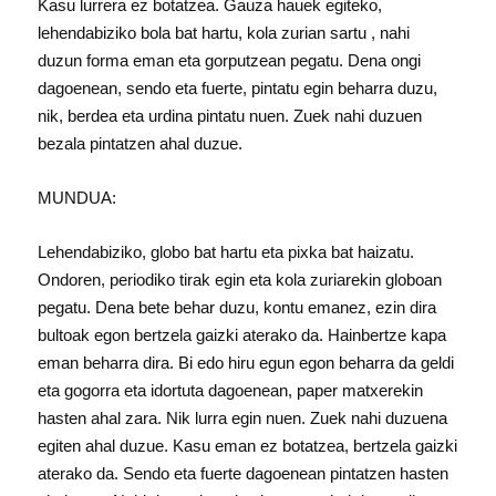
Kasu lurrera ez botatzea. Gauza hauek egiteko,
lehendabiziko bola bat hartu, kola zurian sartu , nahi
duzun forma eman eta gorputzean pegatu. Dena ongi
dagoenean, sendo eta fuerte, pintatu egin beharra duzu,
nik, berdea eta urdina pintatu nuen. Zuek nahi duzuen
bezala pintatzen ahal duzue.
MUNDUA:
Lehendabiziko, globo bat hartu eta pixka bat haizatu.
Ondoren, periodiko tirak egin eta kola zuriarekin globoan
pegatu. Dena bete behar duzu, kontu emanez, ezin dira
bultoak egon bertzela gaizki aterako da. Hainbertze kapa
eman beharra dira. Bi edo hiru egun egon beharra da geldi
eta gogorra eta idortuta dagoenean, paper matxerekin
hasten ahal zara. Nik lurra egin nuen. Zuek nahi duzuena
egiten ahal duzue. Kasu eman ez botatzea, bertzela gaizki
aterako da. Sendo eta fuerte dagoenean pintatzen hasten