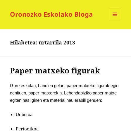
Oronozko Eskolako Bloga
MENUA
ETA
WIDGETAK
Hilabetea:
urtarrila 2013
Paper matxeko figurak
Gure eskolan, handien gelan, paper matxeko figurak egin
genituen, paper
matxerekin. Lehendabiziko paper matxe
egiten hasi ginen eta material hau erabili genuen:
Ur beroa
Periodikoa