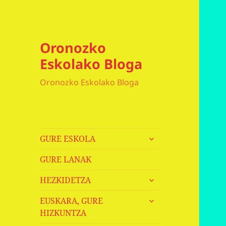
Oronozko
Eskolako Bloga
Oronozko Eskolako Bloga
haurren
GURE ESKOLA
menua
zabaldu
GURE LANAK
haurren
HEZKIDETZA
menua
haurren
zabaldu
EUSKARA, GURE
menua
HIZKUNTZA
zabaldu