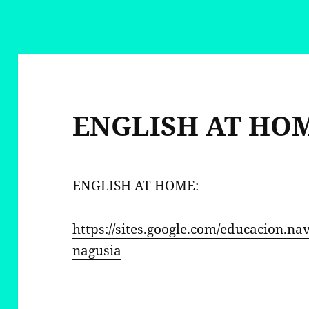
ENGLISH AT HO
ENGLISH AT HOME:
https://sites.google.com/educacion.na
nagusia