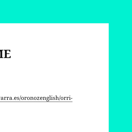
ME
varra.es/oronozenglish/orri-