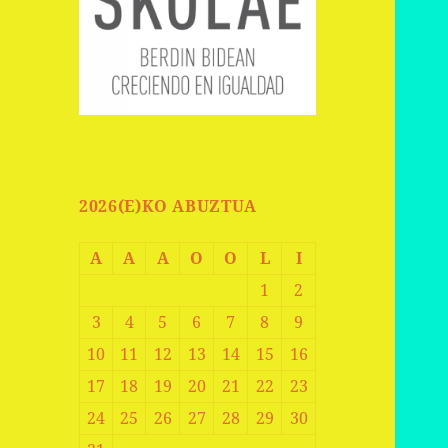
2026(E)KO ABUZTUA
A
A
A
O
O
L
I
1
2
3
4
5
6
7
8
9
10
11
12
13
14
15
16
17
18
19
20
21
22
23
24
25
26
27
28
29
30