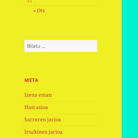
31
« Ots
Bilatu:
META
Izena eman
Hasi saioa
Sarreren jarioa
Iruzkinen jarioa