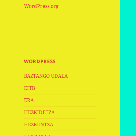
WordPress.org
WORDPRESS
BAZTANGO UDALA
EITB
ERA
HEZKIDETZA
HEZKUNTZA