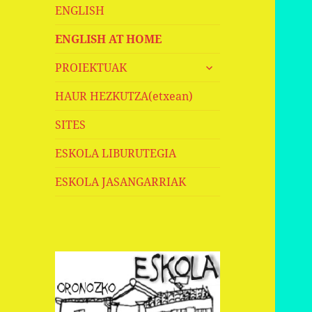
ENGLISH
ENGLISH AT HOME
haurren
PROIEKTUAK
menua
zabaldu
HAUR HEZKUTZA(etxean)
SITES
ESKOLA LIBURUTEGIA
ESKOLA JASANGARRIAK