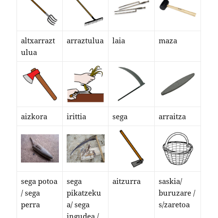
altxarrazt
arraztulua
laia
maza
ulua
aizkora
irittia
sega
arraitza
sega potoa
sega
aitzurra
saskia/
/ sega
pikatzeku
buruzare /
perra
a/ sega
s/zaretoa
ingudea /