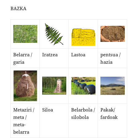
BAZKA
Belarra /
Iratzea
Lastoa
pentsua /
garia
hazia
Metaziri /
Siloa
Belarbola /
Pakak/
meta /
silobola
fardoak
meta-
belarra