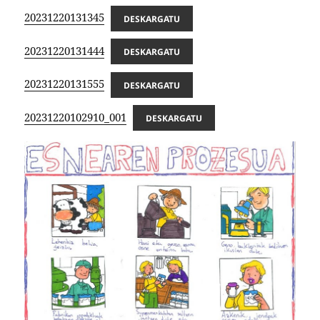
20231220131345
DESKARGATU
20231220131444
DESKARGATU
20231220131555
DESKARGATU
20231220102910_001
DESKARGATU