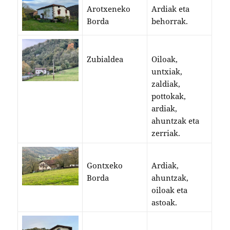
Arotxeneko
Ardiak eta
Borda
behorrak.
Zubialdea
Oiloak,
untxiak,
zaldiak,
pottokak,
ardiak,
ahuntzak eta
zerriak.
Gontxeko
Ardiak,
Borda
ahuntzak,
oiloak eta
astoak.