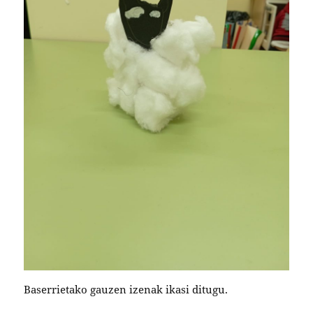
Baserrietako gauzen izenak ikasi ditugu.