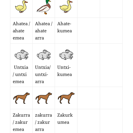
Ahatea /
Ahatea /
Ahate-
ahate
ahate
kumea
emea
arra
Untxia
Untxia/
Untxi-
/ untxi
untxi-
kumea
emea
arra
Zakurra
zakurra
Zakurk
/ zakur
/ zakur
umea
emea
arra