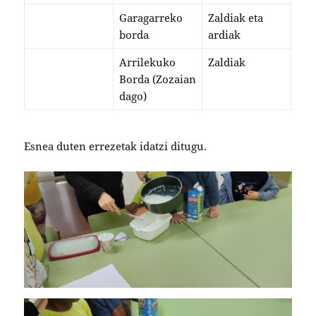
Garagarreko
Zaldiak eta
borda
ardiak
Arrilekuko
Zaldiak
Borda (Zozaian
dago)
Esnea duten errezetak idatzi ditugu.