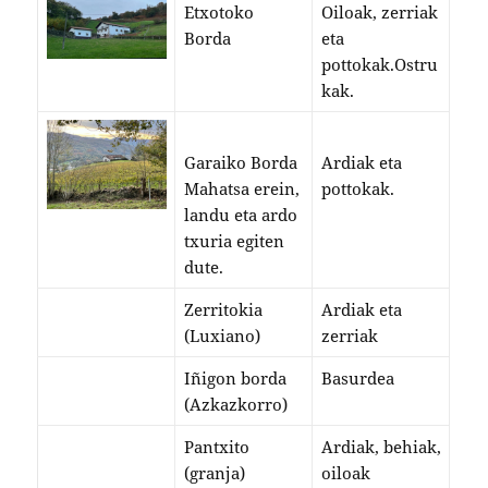
Etxotoko
Oiloak, zerriak
Borda
eta
pottokak.Ostru
kak.
Garaiko Borda
Ardiak eta
Mahatsa erein,
pottokak.
landu eta ardo
txuria egiten
dute.
Zerritokia
Ardiak eta
(Luxiano)
zerriak
Iñigon borda
Basurdea
(Azkazkorro)
Pantxito
Ardiak, behiak,
(granja)
oiloak