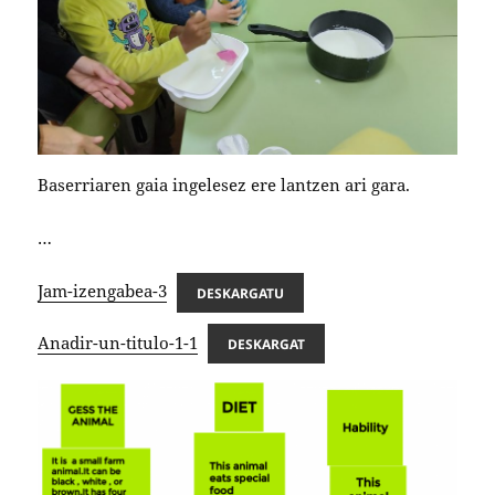
Baserriaren gaia ingelesez ere lantzen ari gara.
…
Jam-izengabea-3
DESKARGATU
Anadir-un-titulo-1-1
DESKARGAT