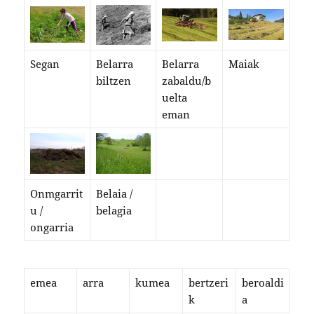
Segan
Belarra
Belarra
Maiak
biltzen
zabaldu/b
uelta
eman
Onmgarrit
Belaia /
u /
belagia
ongarria
emea
arra
kumea
bertzeri
beroaldi
k
a