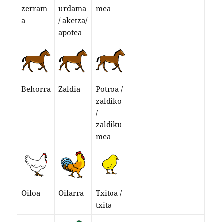
zerram
urdama
mea
a
/ aketza/
apotea
Behorra
Zaldia
Potroa /
zaldiko
/
zaldiku
mea
Oiloa
Oilarra
Txitoa /
txita