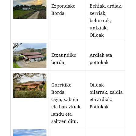
Ezpondako
Behiak, ardiak,
Borda
zerriak,
behorrak,
untxiak,
Oiloak
Etxaundiko
Ardiak eta
borda
pottokak
Gorritiko
Oiloak-
Borda
oilarrak, zaldia
Ogia, xaboia
eta ardiak.
eta barazkiak
Pottokak
landu eta
saltzen ditu.