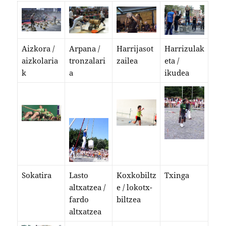
Aizkora /
Arpana /
Harrijasot
Harrizulak
aizkolaria
tronzalari
zailea
eta /
k
a
ikudea
Sokatira
Lasto
Koxkobiltz
Txinga
altxatzea /
e / lokotx-
fardo
biltzea
altxatzea