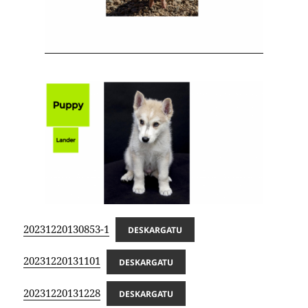
20231220130853-1
DESKARGATU
20231220131101
DESKARGATU
20231220131228
DESKARGATU