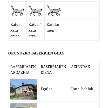
Katua /
Katua /
Katuku
katu
katu
mea
emea
arra
ORONOZKO BASERRIEN GIDA
BASERRIAREN
BASERRIAREN
AZIENDAK
ARGAZKIA
IZENA
Egulea
Esne behiak