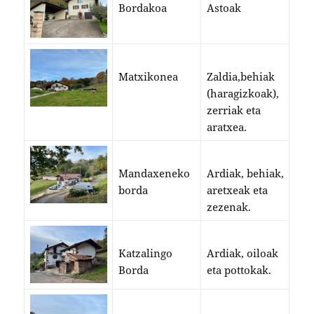
Bordakoa
Astoak
Matxikonea
Zaldia,behiak
(haragizkoak),
zerriak eta
aratxea.
Mandaxeneko
Ardiak, behiak,
borda
aretxeak eta
zezenak.
Katzalingo
Ardiak, oiloak
Borda
eta pottokak.