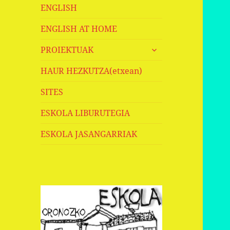
ENGLISH
ENGLISH AT HOME
haurren
PROIEKTUAK
menua
zabaldu
HAUR HEZKUTZA(etxean)
SITES
ESKOLA LIBURUTEGIA
ESKOLA JASANGARRIAK