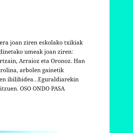
era joan ziren eskolako txikiak
rdinetako umeak joan ziren:
rtzain, Arraioz eta Oronoz. Han
rolina, arbolen gainetik
nen ibilibidea…Eguraldiarekin
baitzuen. OSO ONDO PASA