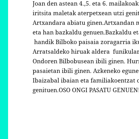
Joan den astean 4.,5. eta 6. mailakoa
iritsita maletak aterpetxean utzi gen
Artxandara abiatu ginen.Artxandan m
eta han bazkaldu genuen.Bazkaldu eta
handik Bilboko paisaia zoragarria ik
Arratsaldeko hiruak aldera funikularr
Ondoren Bilbobusean ibili ginen. Hur
pasaietan ibili ginen. Azkeneko egune
Ibaizabal ibaian eta familiakoentzat 
genituen.OSO ONGI PASATU GENUEN!