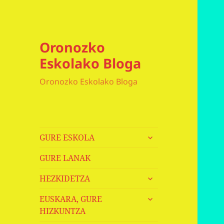
Oronozko
Eskolako Bloga
Oronozko Eskolako Bloga
haurren
GURE ESKOLA
menua
zabaldu
GURE LANAK
haurren
HEZKIDETZA
menua
haurren
zabaldu
EUSKARA, GURE
menua
HIZKUNTZA
zabaldu