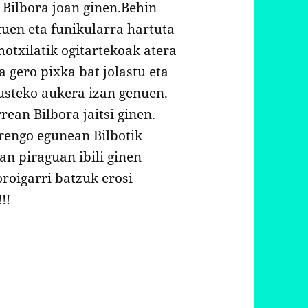
k Bilbora joan ginen.Behin
ituen eta funikularra hartuta
otxilatik ogitartekoak atera
 gero pixka bat jolastu eta
usteko aukera izan genuen.
ean Bilbora jaitsi ginen.
rengo egunean Bilbotik
an piraguan ibili ginen
oroigarri batzuk erosi
!!