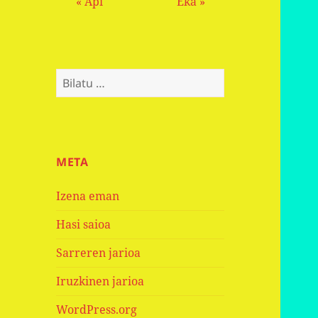
« Api
Eka »
Bilatu:
META
Izena eman
Hasi saioa
Sarreren jarioa
Iruzkinen jarioa
WordPress.org