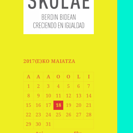
2017(E)KO MAIATZA
A
A
A
O
O
L
I
1
2
3
4
5
6
7
8
9
10
11
12
13
14
15
16
17
18
19
20
21
22
23
24
25
26
27
28
29
30
31