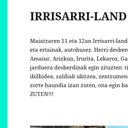
IRRISARRI-LAND
Maiatzaren 11 eta 12an Irrisarri-land
eta ertainak, autobusez. Herri desbe
Amaiur, Arizkun, Irurita, Lekaroz, Ga
jarduera desberdinak egin zituzten: ti
ibilbidea, zaldiak ukitzea, zentzume
zorte haundia izan zuten, ona egin 
ZUTEN!!!