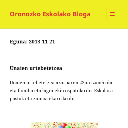
Oronozko Eskolako Bloga
MENUA
ETA
WIDGETAK
Eguna:
2013-11-21
Unaien urtebetetzea
Unaien urtebetetzea azaro
aren
23an izanen da
eta familia eta lagunekin ospatuko du. Eskolara
pastak eta zumoa ekarriko du.