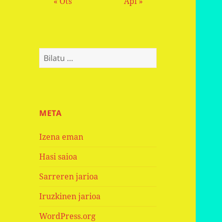
« Ots
Api »
Bilatu:
META
Izena eman
Hasi saioa
Sarreren jarioa
Iruzkinen jarioa
WordPress.org