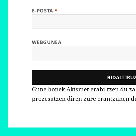
E-POSTA
*
WEBGUNEA
Gune honek Akismet erabiltzen du z
prozesatzen diren zure erantzunen d