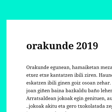
orakunde 2019
Orakunde egunean, hamaiketan meza 
etxez etxe kantatzen ibili ziren. Hau
eskatzen ibili ginen goiz osoan zehar
joan giñen baina bazkaldu baño lehen
Arratsaldean jokoak egin genituen, aul
..jokoak akitu eta gero txokolatada 