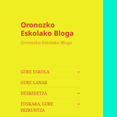
Oronozko
Eskolako Bloga
Oronozko Eskolako Bloga
haurren
GURE ESKOLA
menua
zabaldu
GURE LANAK
haurren
HEZKIDETZA
menua
haurren
zabaldu
EUSKARA, GURE
menua
HIZKUNTZA
zabaldu