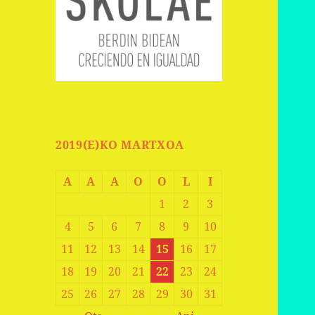
2019(E)KO MARTXOA
A
A
A
O
O
L
I
1
2
3
4
5
6
7
8
9
10
11
12
13
14
15
16
17
18
19
20
21
22
23
24
25
26
27
28
29
30
31