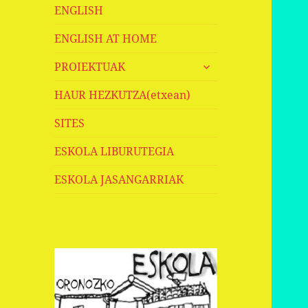
ENGLISH
ENGLISH AT HOME
haurren
PROIEKTUAK
menua
zabaldu
HAUR HEZKUTZA(etxean)
SITES
ESKOLA LIBURUTEGIA
ESKOLA JASANGARRIAK