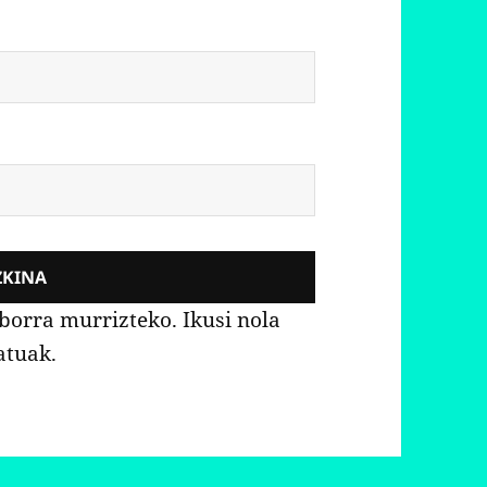
aborra murrizteko.
Ikusi nola
atuak.