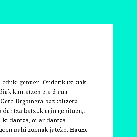
eduki genuen. Ondotik txikiak
ndiak kantatzen eta dirua
. Gero Urgainera bazkaltzera
 dantza batzuk egin genituen,.
ki dantza, oilar dantza .
zegoen nahi zuenak jateko. Hauxe