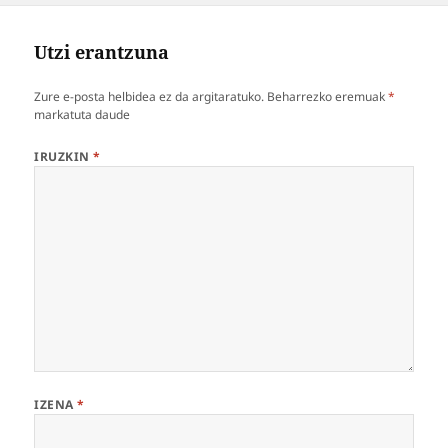
Utzi erantzuna
Zure e-posta helbidea ez da argitaratuko.
Beharrezko eremuak
*
markatuta daude
IRUZKIN
*
IZENA
*