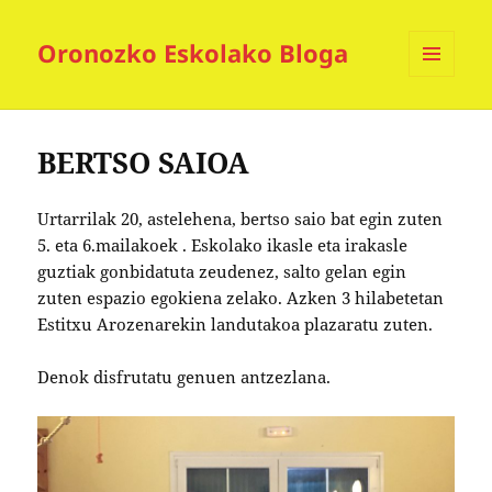
Oronozko Eskolako Bloga
MENUA
ETA
WIDGETAK
BERTSO SAIOA
Urtarrilak 20, astelehena, bertso saio bat egin zuten
5. eta 6.mailakoek . Eskolako ikasle eta irakasle
guztiak gonbidatuta zeudenez, salto gelan egin
zuten espazio egokiena zelako. Azken 3 hilabetetan
Estitxu Arozenarekin landutakoa plazaratu zuten.
Denok disfrutatu genuen antzezlana.