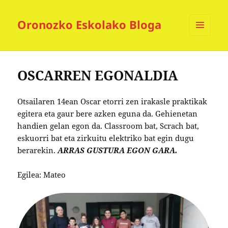
Oronozko Eskolako Bloga
MENUA
ETA
WIDGETAK
OSCARREN EGONALDIA
Otsailaren 14ean Oscar etorri zen irakasle praktikak
egitera eta gaur bere azken eguna da. Gehienetan
handien gelan egon da. Classroom bat, Scrach bat,
eskuorri bat eta zirkuitu elektriko bat egin dugu
berarekin.
ARRAS GUSTURA EGON GARA.
Egilea: Mateo