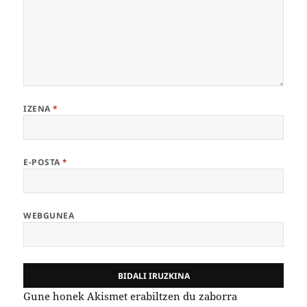
IZENA
*
E-POSTA
*
WEBGUNEA
Gune honek Akismet erabiltzen du zaborra