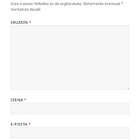
Zure e-posta helbidea ez da argitaratuko.
Beharrezko eremuak
*
markatuta daude
IRUZKIN
*
IZENA
*
E-POSTA
*