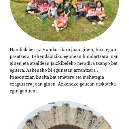
Handiak berriz Hondarribira joan ginen, hiru egun
pasatzera. Lehendabiziko egunean hondartzara joan
ginen eta atsaldean Jaizkibeleko mendira txango bat
egitera. Azkeneko bi egunetan arrantzara ,
itsasontzian buelta bat ematera eta mehategia
ezagutzera joan ginen. Azkeneko gauean diskoteka
egin genuen.