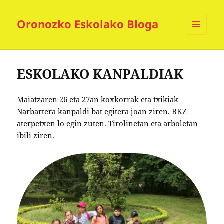
Oronozko Eskolako Bloga
MENUA
ETA
WIDGETAK
ESKOLAKO KANPALDIAK
Maiatzaren 26 eta 27an koxkorrak eta txikiak
Narbartera kanpaldi bat egitera joan ziren. BKZ
aterpetxen lo egin zuten. Tirolinetan eta arboletan
ibili ziren.