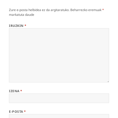
Zure e-posta helbidea ez da argitaratuko.
Beharrezko eremuak
*
markatuta daude
IRUZKIN
*
IZENA
*
E-POSTA
*