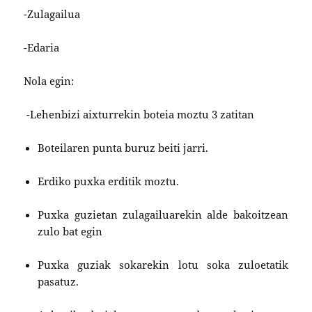
-Zulagailua
-Edaria
Nola egin:
-Lehenbizi aixturrekin boteia moztu 3 zatitan
Boteilaren punta buruz beiti jarri.
Erdiko puxka erditik moztu.
Puxka guzietan zulagailuarekin alde bakoitzean
zulo bat egin
Puxka guziak sokarekin lotu soka zuloetatik
pasatuz.