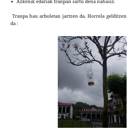
Azkenik edariak tranpan sartu dena nahasiz.
Tranpa hau arboletan jartzen da. Horrela gelditzen
da :