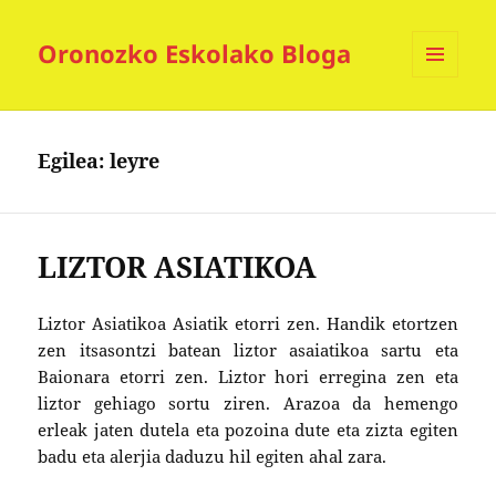
Oronozko Eskolako Bloga
MENUA
ETA
WIDGETAK
Egilea:
leyre
LIZTOR ASIATIKOA
Liztor Asiatikoa Asiatik etorri zen. Handik etortzen
zen itsasontzi batean liztor asaiatikoa sartu eta
Baionara etorri zen. Liztor hori erregina zen eta
liztor gehiago sortu ziren. Arazoa da hemengo
erleak jaten dutela eta pozoina dute eta zizta egiten
badu eta alerjia daduzu hil egiten ahal zara.