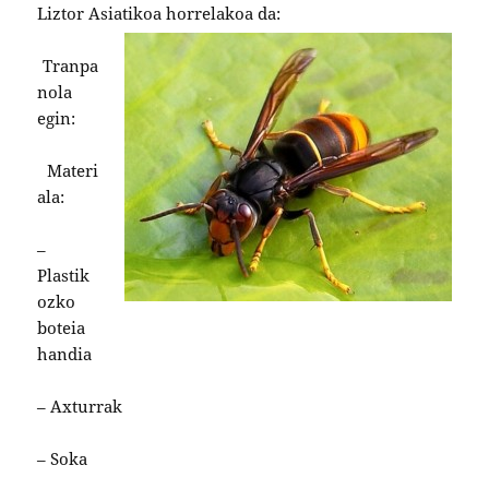
Liztor Asiatikoa horrelakoa da:
Tranpa
nola
egin:
Materi
ala:
–
Plastik
ozko
boteia
handia
– Axturrak
– Soka