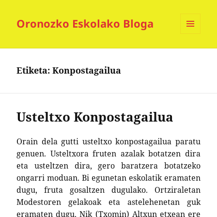
Oronozko Eskolako Bloga
MENUA
ETA
WIDGETAK
Etiketa:
Konpostagailua
Usteltxo Konpostagailua
Orai
n
dela gutti usteltxo konpostagailua paratu
genuen.
U
steltxora fruten azalak botatzen dira
eta usteltzen dira,
gero baratzera botatzeko
ongarri moduan
. Bi egunetan eskolati
k
eramaten
dugu, fruta gosaltzen dugulako.
O
rtziraletan
Modestoren gelakoak eta astele
he
n
et
an guk
eramaten dugu. Nik
(Txomin) A
ltxun etxean ere