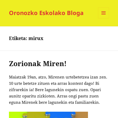
Oronozko Eskolako Bloga
MENUA
ETA
WIDGETAK
Etiketa:
mirux
Zorionak Miren!
Maiatzak 19an, atzo, Mirenen urtebetetzea izan zen.
10 urte betetze zituen eta arras kontent dago! Bi
zifrarekin ia! Bere lagunekin ospatu zuen. Opari
aunitz oparitu zizkioten. Arras ongi pastu zuen
eguna Mirenek bere lagunekin eta familiarekin.