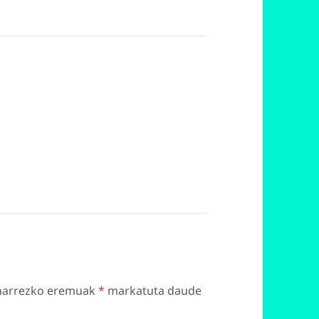
harrezko eremuak
*
markatuta daude