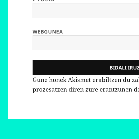
WEBGUNEA
Gune honek Akismet erabiltzen du z
prozesatzen diren zure erantzunen d