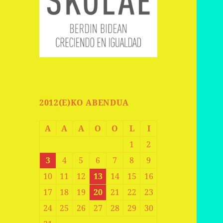
2012(E)KO ABENDUA
A
A
A
O
O
L
I
1
2
3
4
5
6
7
8
9
10
11
12
13
14
15
16
17
18
19
20
21
22
23
24
25
26
27
28
29
30