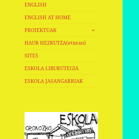
ENGLISH
ENGLISH AT HOME
haurren
PROIEKTUAK
menua
zabaldu
HAUR HEZKUTZA(etxean)
SITES
ESKOLA LIBURUTEGIA
ESKOLA JASANGARRIAK