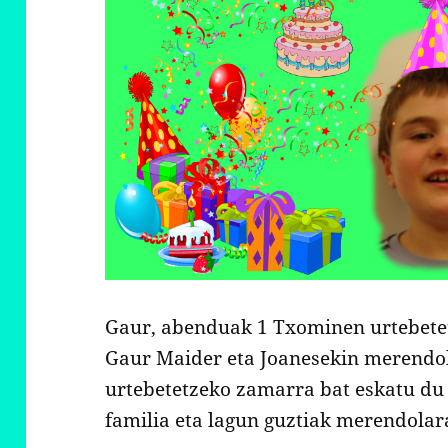
Gaur, abenduak 1 Txominen urtebetetz
Gaur Maider eta Joanesekin merendo
urtebetetzeko zamarra bat eskatu du 
familia eta lagun guztiak merendolar