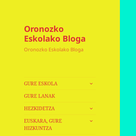
Oronozko
Eskolako Bloga
Oronozko Eskolako Bloga
haurren
GURE ESKOLA
menua
zabaldu
GURE LANAK
haurren
HEZKIDETZA
menua
haurren
zabaldu
EUSKARA, GURE
menua
HIZKUNTZA
zabaldu