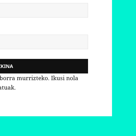
aborra murrizteko.
Ikusi nola
atuak.