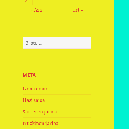
31
« Aza
Urt »
Bilatu:
META
Izena eman
Hasi saioa
Sarreren jarioa
Iruzkinen jarioa