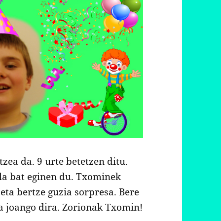
ea da. 9 urte betetzen ditu.
la bat eginen du. Txominek
eta bertze guzia sorpresa. Bere
a joango dira. Zorionak Txomin!