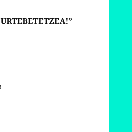
N URTEBETETZEA!”
!