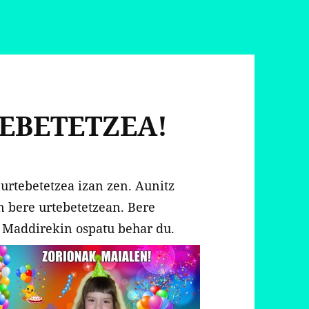
EBETETZEA!
urtebetetzea izan zen. Aunitz
n bere urtebetetzean. Bere
a Maddirekin ospatu behar du.