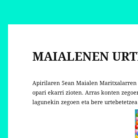
MAIALENEN URT
Apirilaren 5ean Maialen Maritxalarren 
opari ekarri zioten. Arras konten zegoe
lagunekin zegoen eta bere urtebetetze