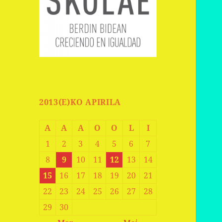
2013(E)KO APIRILA
A
A
A
O
O
L
I
1
2
3
4
5
6
7
8
9
10
11
12
13
14
15
16
17
18
19
20
21
22
23
24
25
26
27
28
29
30