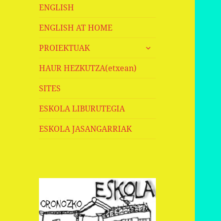
ENGLISH
ENGLISH AT HOME
haurren
PROIEKTUAK
menua
zabaldu
HAUR HEZKUTZA(etxean)
SITES
ESKOLA LIBURUTEGIA
ESKOLA JASANGARRIAK