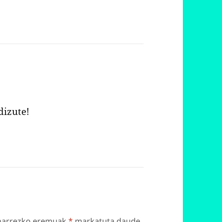
dizute!
harrezko eremuak
*
markatuta daude