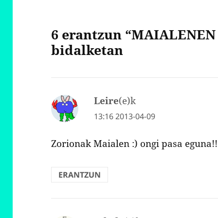
6 erantzun “MAIALENE
bidalketan
Leire
(e)k
d
i
13:16 2013-04-09
o
Zorionak Maialen :) ongi pasa eguna!!
:
ERANTZUN