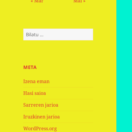
« Mar
Mai »
Bilatu:
META
Izena eman
Hasi saioa
Sarreren jarioa
Iruzkinen jarioa
WordPress.org