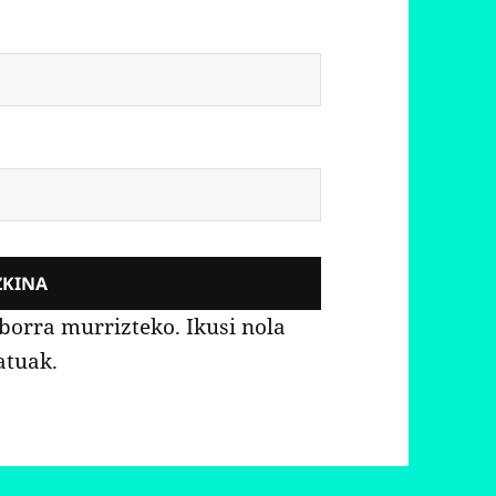
aborra murrizteko.
Ikusi nola
atuak.