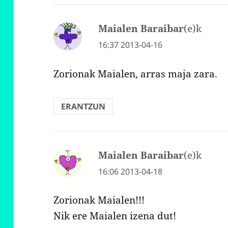
Maialen Baraibar
(e)k
d
i
16:37 2013-04-16
o
Zorionak Maialen, arras maja zara.
:
ERANTZUN
Maialen Baraibar
(e)k
d
i
16:06 2013-04-18
o
Zorionak Maialen!!!
:
Nik ere Maialen izena dut!