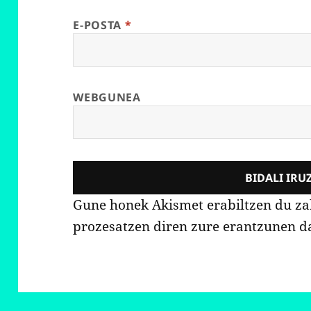
E-POSTA
*
WEBGUNEA
Gune honek Akismet erabiltzen du z
prozesatzen diren zure erantzunen d