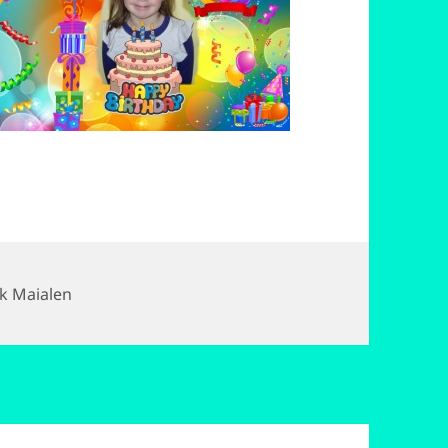
k
k Maialen