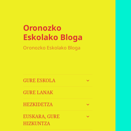
Oronozko
Eskolako Bloga
Oronozko Eskolako Bloga
haurren
GURE ESKOLA
menua
zabaldu
GURE LANAK
haurren
HEZKIDETZA
menua
haurren
zabaldu
EUSKARA, GURE
menua
HIZKUNTZA
zabaldu