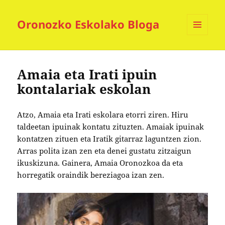
Oronozko Eskolako Bloga
MENUA
ETA
WIDGETAK
Amaia eta Irati ipuin
kontalariak eskolan
Atzo, Amaia eta Irati eskolara etorri ziren. Hiru
taldeetan ipuinak kontatu zituzten. Amaiak ipuinak
kontatzen zituen eta Iratik gitarraz laguntzen zion.
Arras polita izan zen eta denei gustatu zitzaigun
ikuskizuna. Gainera, Amaia Oronozkoa da eta
horregatik oraindik bereziagoa izan zen.