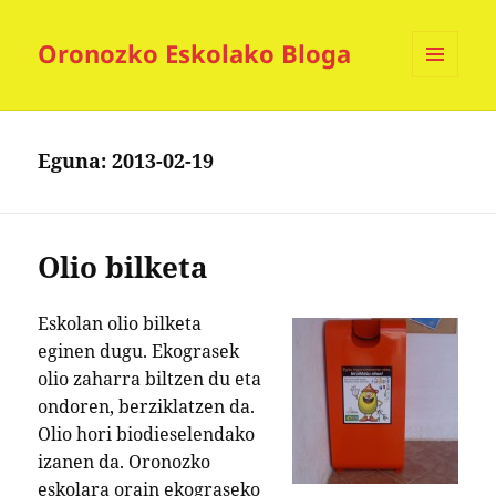
Oronozko Eskolako Bloga
MENUA
ETA
WIDGETAK
Eguna:
2013-02-19
Olio bilketa
Eskolan olio bilketa
eginen dugu. Ekograsek
olio zaharra biltzen du eta
ondoren, berziklatzen da.
Olio hori biodieselendako
izanen da. Oronozko
eskolara orain ekograseko